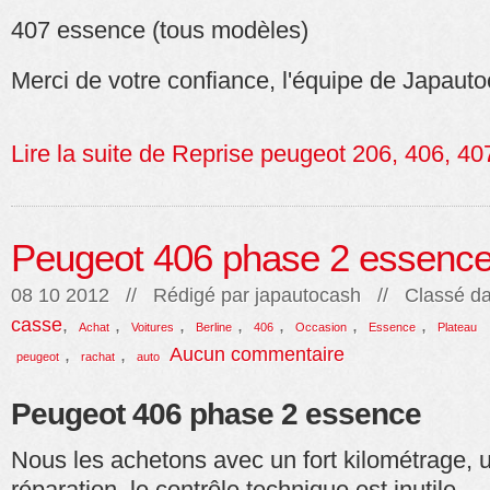
407 essence (tous modèles)
Merci de votre confiance, l'équipe de Japaut
Lire la suite de Reprise peugeot 206, 406, 4
Peugeot 406 phase 2 essenc
08 10 2012 // Rédigé par
japautocash
// Classé da
casse
,
,
,
,
,
,
,
Achat
Voitures
Berline
406
Occasion
Essence
Plateau
,
,
Aucun commentaire
peugeot
rachat
auto
Peugeot 406 phase 2 essence
Nous les achetons avec un fort kilométrage,
réparation, le contrôle technique est inutile.