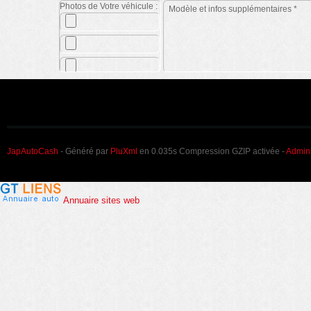
Photos de Votre véhicule :
JapAutoCash
- Généré par
PluXml
en 0.035s Compression GZIP activée -
Admini
Annuaire sites web