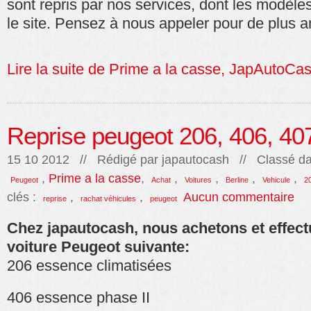
sont repris par nos services, dont les modèle
le site. Pensez à nous appeler pour de plus
Lire la suite de Prime a la casse, JapAutoCa
Reprise peugeot 206, 406, 40
15 10 2012 // Rédigé par
japautocash
// Classé da
,
Prime a la casse
,
,
,
,
,
Peugeot
Achat
Voitures
Berline
Vehicule
2
clés :
,
,
Aucun commentaire
reprise
rachat véhicules
peugeot
Chez japautocash, nous achetons et effect
voiture Peugeot suivante:
206 essence climatisées
406 essence phase II