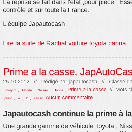
La reprise se fait dans l'état ,pour pièce, Es
contrôle et sur toute la France.
L'équipe Japautocash
Lire la suite de Rachat voiture toyota carina
Prime a la casse, JapAutoCas
25 10 2012 // Rédigé par
japautocash
// Classé da
,
,
,
,
Prime a la casse
// Mots c
Peugeot
Mazda
Nissan
Honda
,
,
,
Aucun commentaire
prime
à
la
casse
Japautocash continue la prime à la
Une grande gamme de véhicule Toyota , Nis