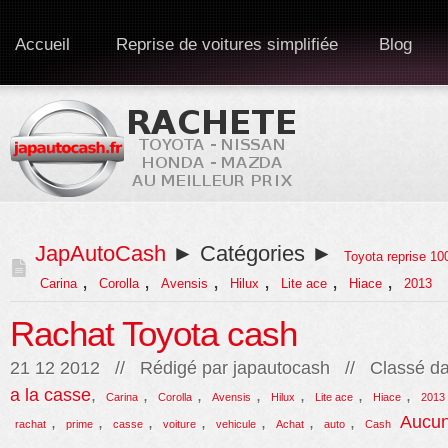
Accueil
Reprise de voitures simplifiée
Blog
JapAutoCash
► Catégories ►
Toyota reprise 10
,
,
,
,
,
,
Carina
Corolla
Avensis
Hilux
Lite ace
Hiace
2013
Rachat Toyota cash
21 12 2012 // Rédigé par
japautocash
// Classé da
a la casse
,
,
,
,
,
,
,
Carina
Corolla
Avensis
Hilux
Lite ace
Hiace
2013
,
,
,
,
,
,
,
Aucun
rachat
prime
casse
voiture
vehicule
Achat
auto
Cash