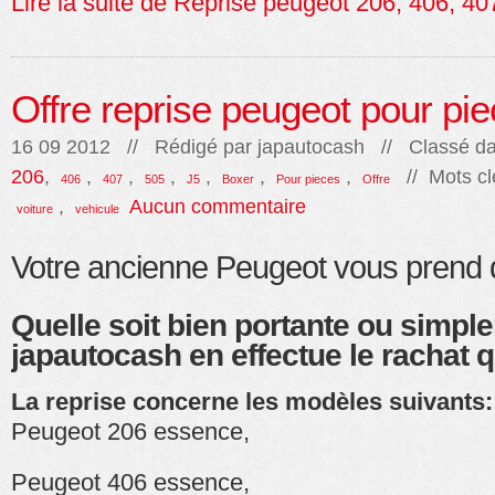
Lire la suite de Reprise peugeot 206, 406, 4
Offre reprise peugeot pour pi
16 09 2012 // Rédigé par
japautocash
// Classé da
206
,
,
,
,
,
,
,
// Mots cl
406
407
505
J5
Boxer
Pour pieces
Offre
,
Aucun commentaire
voiture
vehicule
Votre ancienne Peugeot vous prend d
Quelle soit bien portante ou simpl
japautocash en effectue le rachat qu
La reprise concerne les modèles suivants:
Peugeot 206 essence,
Peugeot 406 essence,