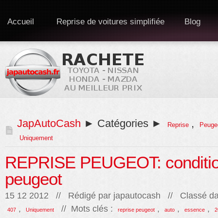
Accueil
Reprise de voitures simplifiée
Blog
JapAutoCash
► Catégories ►
,
Reprise
Peuge
Uniquement
REPRISE PEUGEOT: conditio
peugeot
15 12 2012 // Rédigé par
japautocash
// Classé da
,
// Mots clés :
,
,
,
407
Uniquement
reprise peugeot
auto
essence
2