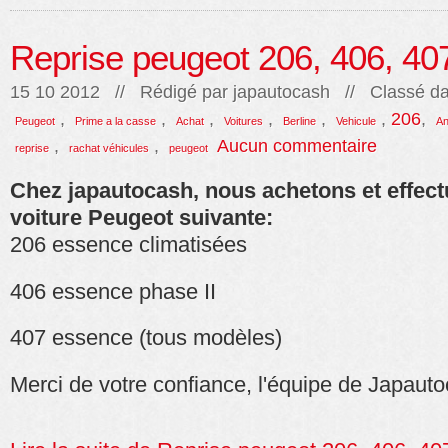
Reprise peugeot 206, 406, 40
15 10 2012 // Rédigé par
japautocash
// Classé da
,
,
,
,
,
,
206
,
Peugeot
Prime a la casse
Achat
Voitures
Berline
Vehicule
An
,
,
Aucun commentaire
reprise
rachat véhicules
peugeot
Chez japautocash, nous achetons et effect
voiture Peugeot suivante:
206 essence climatisées
406 essence phase II
407 essence (tous modèles)
Merci de votre confiance, l'équipe de Japaut