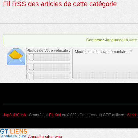
Fil RSS des articles de cette catégorie
Contactez Japautocash
avec 
Photos de Votre véhicule :
JapAutoCash
- Généré par
PluXml
en 0.032s Compression GZIP activée -
Admini
Annuaire sites web